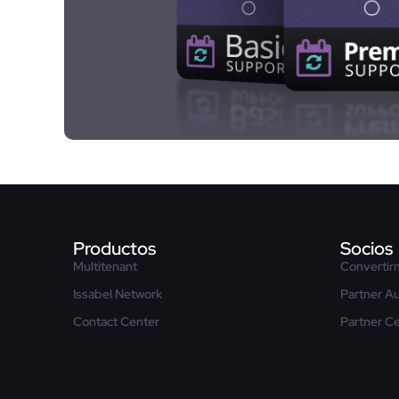
Productos
Socios
Multitenant
Convertir
Issabel Network
Partner A
Contact Center
Partner Ce