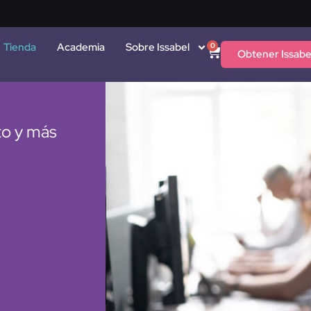
Tienda
Academia
Sobre Issabel
0
Obtener Issabe
to y más