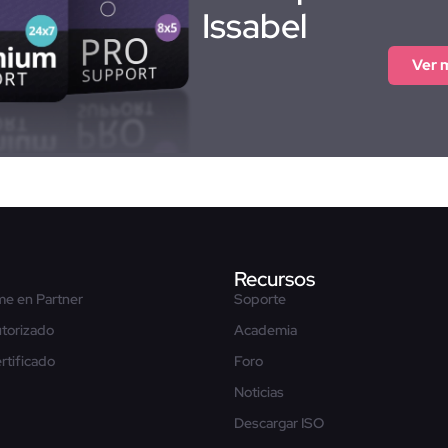
Issabel
Ver 
Recursos
me en Partner
Soporte
utorizado
Academia
rtificado
Foro
Noticias
Descargar ISO