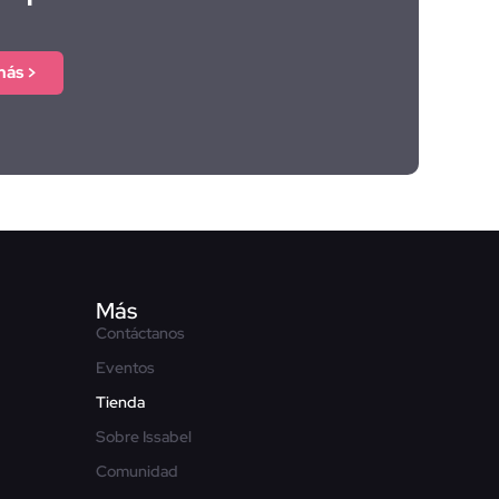
más >
Más
Contáctanos
Eventos
Tienda
Sobre Issabel
Comunidad