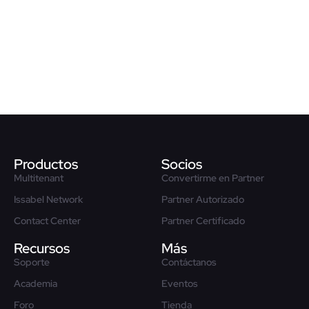
Preguntas frecuentes
Solicita asesoramiento
Productos
Socios
Multitenant
Convertirme en Partner
Issabel Network
Partner Autorizado
Contact Center
Partner Certificado
Recursos
Más
Soporte
Contáctanos
Academia
Eventos
Foro
Tienda